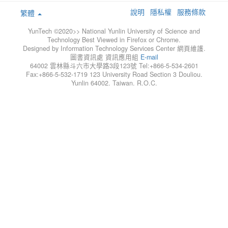
說明
隱私權
服務條款
繁體
YunTech ©2020>> National Yunlin University of Science and
Technology Best Viewed in Firefox or Chrome.
Designed by Information Technology Services Center 網頁維護.
圖書資訊處 資訊應用組
E-mail
64002 雲林縣斗六市大學路3段123號 Tel:+866-5-534-2601
Fax:+866-5-532-1719 123 University Road Section 3 Douliou.
Yunlin 64002. Taiwan. R.O.C.