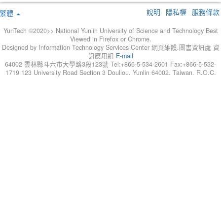
說明
隱私權
服務條款
繁體
YunTech ©2020>> National Yunlin University of Science and Technology Best
Viewed in Firefox or Chrome.
Designed by Information Technology Services Center 網頁維護.圖書資訊處 資
訊應用組
E-mail
64002 雲林縣斗六市大學路3段123號 Tel:+866-5-534-2601 Fax:+866-5-532-
1719 123 University Road Section 3 Douliou. Yunlin 64002. Taiwan. R.O.C.