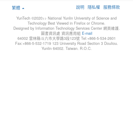
說明
隱私權
服務條款
繁體
YunTech ©2020>> National Yunlin University of Science and
Technology Best Viewed in Firefox or Chrome.
Designed by Information Technology Services Center 網頁維護.
圖書資訊處 資訊應用組
E-mail
64002 雲林縣斗六市大學路3段123號 Tel:+866-5-534-2601
Fax:+866-5-532-1719 123 University Road Section 3 Douliou.
Yunlin 64002. Taiwan. R.O.C.