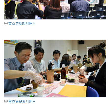
首頁焦點四月照片
首頁焦點五月照片