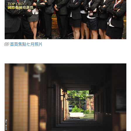
首頁焦點七月照片