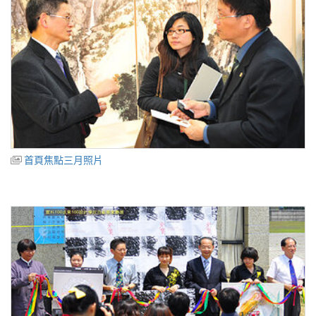
首頁焦點三月照片