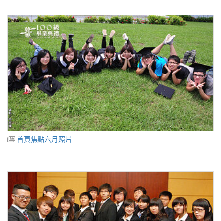
首頁焦點六月照片