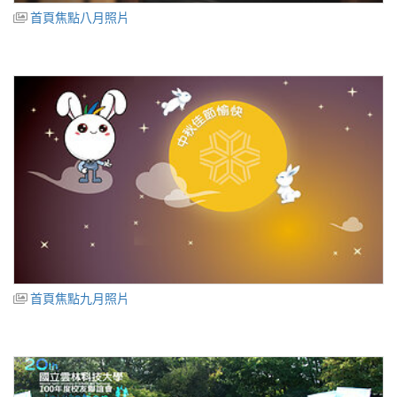
首頁焦點八月照片
首頁焦點九月照片