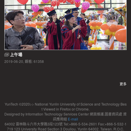
上午場
2019-06-20, 觀看: 61358
更多
YunTech ©2020>> National Yunlin University of Science and Technology Bes
t Viewed in Firefox or Chrome.
Designed by Information Technology Services Center 網頁維護.圖書資訊處 資
訊應用組
E-mail
64002 雲林縣斗六市大學路3段123號 Tel:+866-5-534-2601 Fax:+866-5-532-1
719 123 University Road Section 3 Douliou. Yunlin 64002. Taiwan. R.O.C.