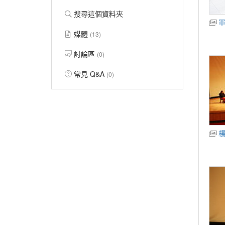
搜尋這個資料夾
媒體
(13)
討論區
(0)
常見 Q&A
(0)