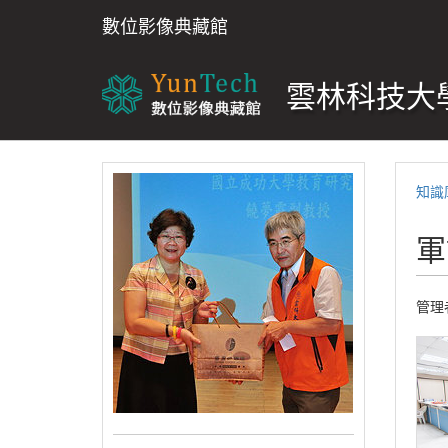
數位影像典藏館
雲林科技大學
知識
軍
管理