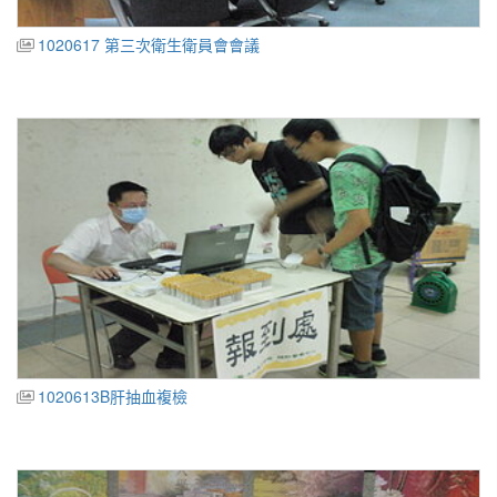
1020617 第三次衛生衛員會會議
1020613B肝抽血複檢