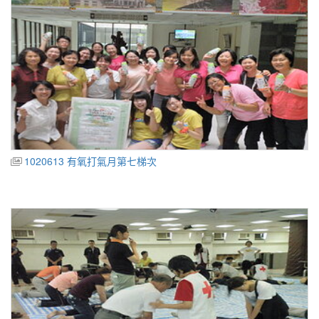
1020613 有氧打氣月第七梯次