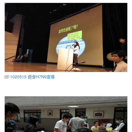
1020515 週會H7N9宣導