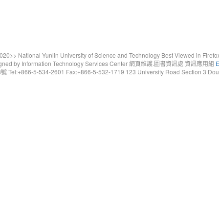
20>> National Yunlin University of Science and Technology Best Viewed in Firefo
gned by Information Technology Services Center 網頁維護.圖書資訊處 資訊應用組
E
6-5-534-2601 Fax:+866-5-532-1719 123 University Road Section 3 Douliou