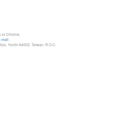
x or Chrome.
-mail
. Yunlin 64002. Taiwan. R.O.C.