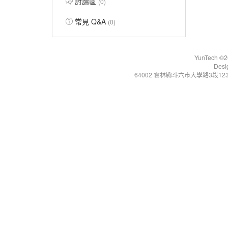
討論區
(0)
常見 Q&A
(0)
YunTech ©20
Desi
64002 雲林縣斗六市大學路3段123號 Tel:+86