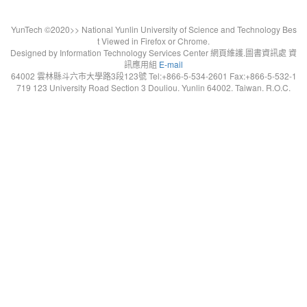
YunTech ©2020>> National Yunlin University of Science and Technology Bes
t Viewed in Firefox or Chrome.
Designed by Information Technology Services Center 網頁維護.圖書資訊處 資
訊應用組
E-mail
64002 雲林縣斗六市大學路3段123號 Tel:+866-5-534-2601 Fax:+866-5-532-1
719 123 University Road Section 3 Douliou. Yunlin 64002. Taiwan. R.O.C.