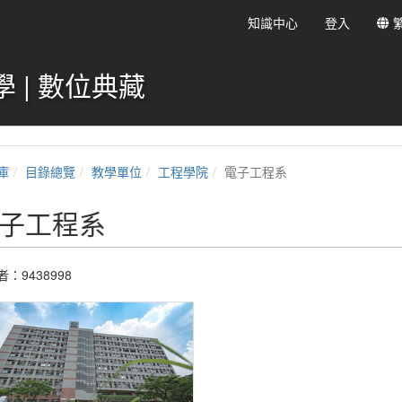
知識中心
登入
 | 數位典藏
庫
目錄總覽
教學單位
工程學院
電子工程系
子工程系
：9438998