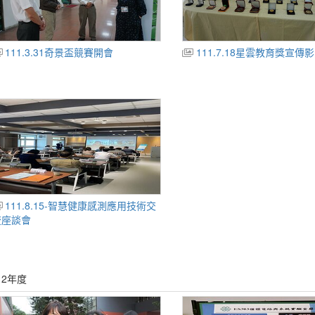
111.3.31奇景盃競賽開會
111.7.18星雲教育獎宣傳
111.8.15-智慧健康感測應用技術交
流座談會
12年度