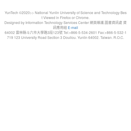
YunTech ©2020>> National Yunlin University of Science and Technology Bes
t Viewed in Firefox or Chrome.
Designed by Information Technology Services Center 網頁維護.圖書資訊處 資
訊應用組
E-mail
64002 雲林縣斗六市大學路3段123號 Tel:+866-5-534-2601 Fax:+866-5-532-1
719 123 University Road Section 3 Douliou. Yunlin 64002. Taiwan. R.O.C.