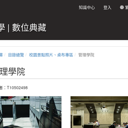
知識中心
登入
 | 數位典藏
庫
目錄總覽
校園景點照片、桌布專區
管理學院
理學院
：T10502498