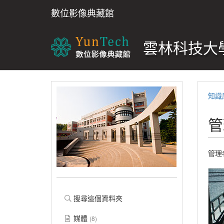
數位影像典藏館
雲林科技大學
知識
管
管理者
搜尋這個資料夾
媒體
(8)