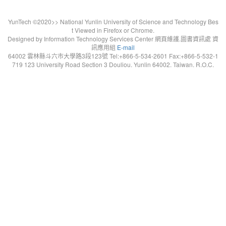
YunTech ©2020>> National Yunlin University of Science and Technology Bes
t Viewed in Firefox or Chrome.
Designed by Information Technology Services Center 網頁維護.圖書資訊處 資
訊應用組
E-mail
64002 雲林縣斗六市大學路3段123號 Tel:+866-5-534-2601 Fax:+866-5-532-1
719 123 University Road Section 3 Douliou. Yunlin 64002. Taiwan. R.O.C.