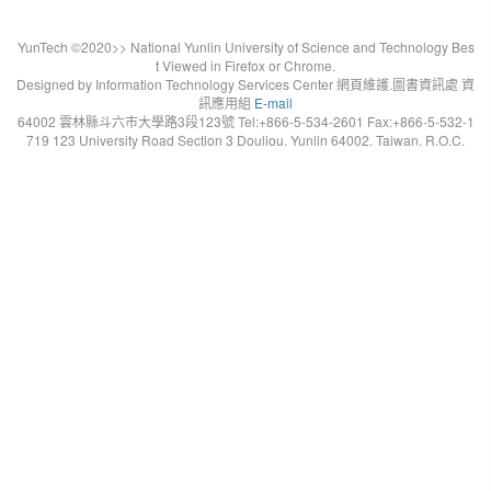
YunTech ©2020>> National Yunlin University of Science and Technology Bes
t Viewed in Firefox or Chrome.
Designed by Information Technology Services Center 網頁維護.圖書資訊處 資
訊應用組
E-mail
64002 雲林縣斗六市大學路3段123號 Tel:+866-5-534-2601 Fax:+866-5-532-1
719 123 University Road Section 3 Douliou. Yunlin 64002. Taiwan. R.O.C.