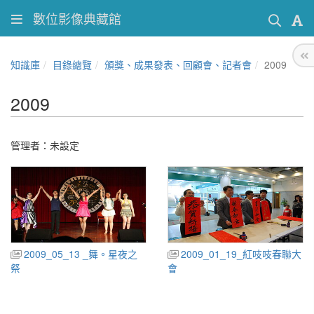
數位影像典藏館
知識庫
目錄總覽
頒獎、成果發表、回顧會、記者會
2009
2009
管理者：未設定
2009_05_13 _舞。星夜之
2009_01_19_紅吱吱春聯大
祭
會