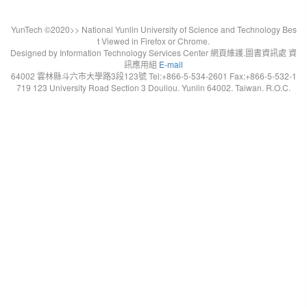
YunTech ©2020>> National Yunlin University of Science and Technology Bes
t Viewed in Firefox or Chrome.
Designed by Information Technology Services Center 網頁維護.圖書資訊處 資
訊應用組
E-mail
64002 雲林縣斗六市大學路3段123號 Tel:+866-5-534-2601 Fax:+866-5-532-1
719 123 University Road Section 3 Douliou. Yunlin 64002. Taiwan. R.O.C.