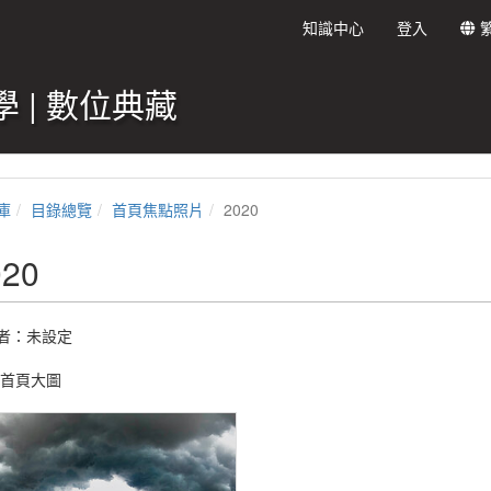
知識中心
登入
 | 數位典藏
庫
目錄總覽
首頁焦點照片
2020
020
者：未設定
20首頁大圖