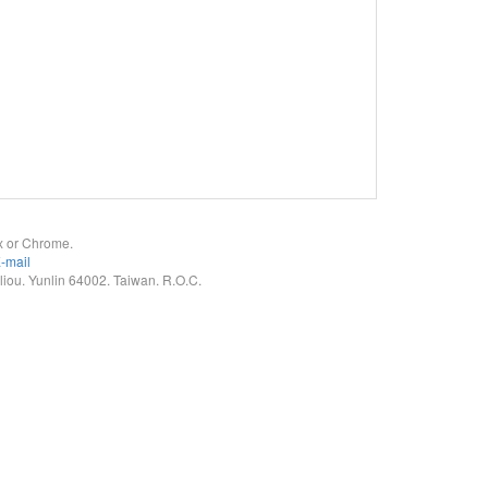
x or Chrome.
-mail
. Yunlin 64002. Taiwan. R.O.C.