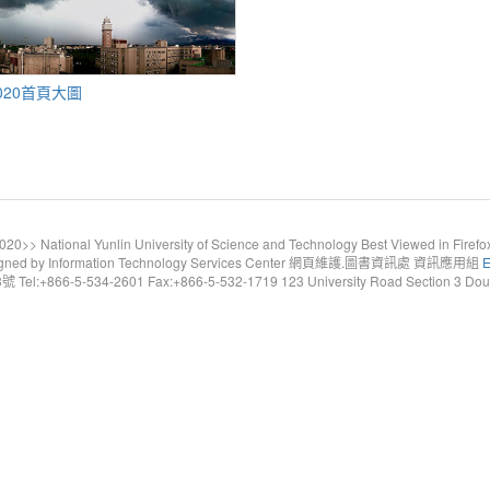
020首頁大圖
20>> National Yunlin University of Science and Technology Best Viewed in Firefo
gned by Information Technology Services Center 網頁維護.圖書資訊處 資訊應用組
E
6-5-534-2601 Fax:+866-5-532-1719 123 University Road Section 3 Douliou