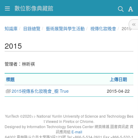
數位影像典藏館
知識庫
目錄總覽
藝術展覽與學生活動
視傳化妝晚會
2015
2015
管理者：林昕祺
標題
上傳日期
2015視傳系化妝晚會_櫥 True
2015-04-22
YunTech ©2020>> National Yunlin University of Science and Technology Bes
t Viewed in Firefox or Chrome.
Designed by Information Technology Services Center 網頁維護.圖書資訊處 資
訊應用組
E-mail
64002 雲林縣斗六市大學路3段123號 Tel:+866-5-534-2601 Fax:+866-5-532-1