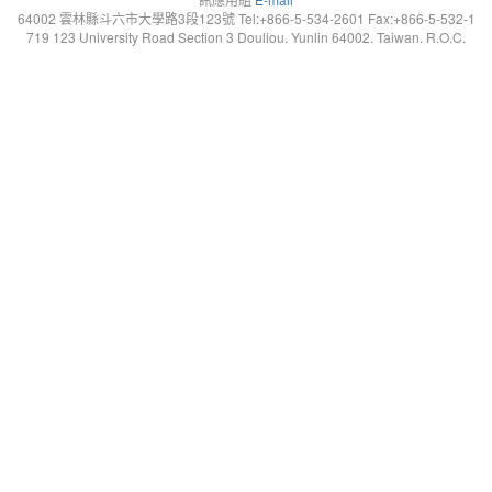
64002 雲林縣斗六市大學路3段123號 Tel:+866-5-534-2601 Fax:+866-5-532-1
719 123 University Road Section 3 Douliou. Yunlin 64002. Taiwan. R.O.C.