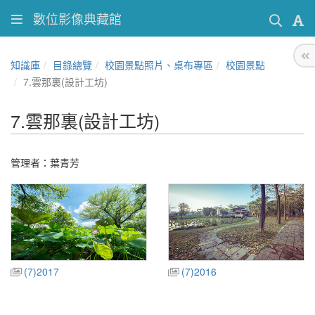
數位影像典藏館
知識庫
目錄總覽
校園景點照片、桌布專區
校園景點
7.雲那裏(設計工坊)
7.雲那裏(設計工坊)
管理者：葉青芳
(7)2017
(7)2016