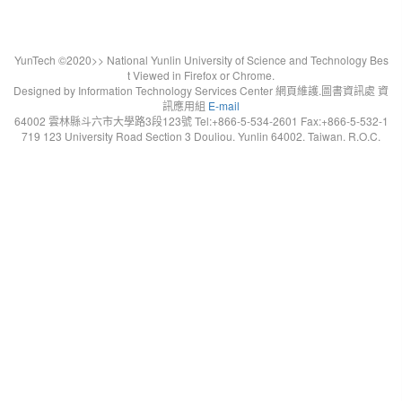
YunTech ©2020>> National Yunlin University of Science and Technology Bes
t Viewed in Firefox or Chrome.
Designed by Information Technology Services Center 網頁維護.圖書資訊處 資
訊應用組
E-mail
64002 雲林縣斗六市大學路3段123號 Tel:+866-5-534-2601 Fax:+866-5-532-1
719 123 University Road Section 3 Douliou. Yunlin 64002. Taiwan. R.O.C.