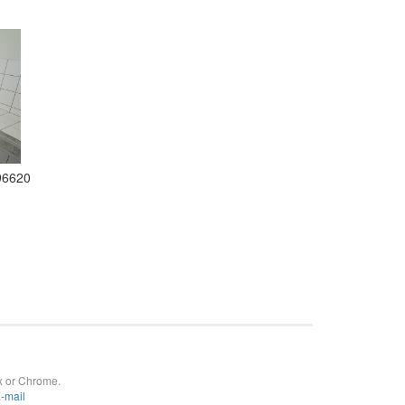
96620
x or Chrome.
-mail