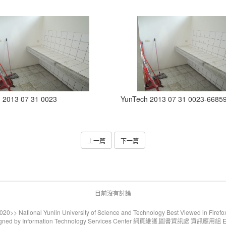
 2013 07 31 0023
YunTech 2013 07 31 0023-6685
上一篇
下一篇
目前沒有討論
20>> National Yunlin University of Science and Technology Best Viewed in Firefo
gned by Information Technology Services Center 網頁維護.圖書資訊處 資訊應用組
E