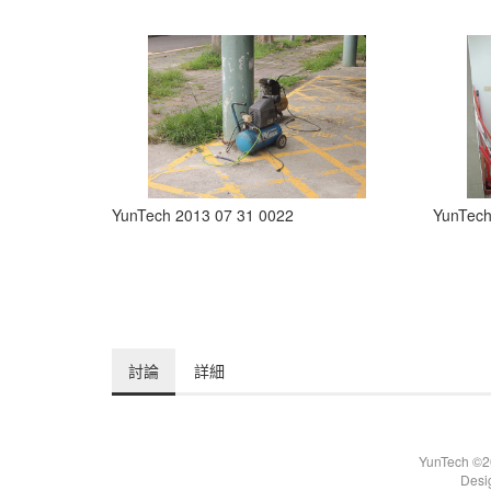
YunTech 2013 07 31 0022
YunTech
討論
詳細
YunTech ©20
Desi