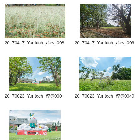
20170417_Yuntech_view_008
20170417_Yuntech_view_009
20170623_Yuntech_校景0001
20170623_Yuntech_校景0049