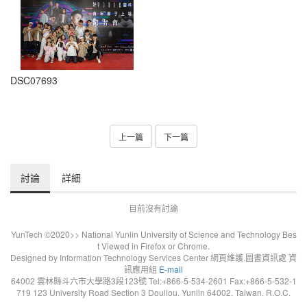
DSC07693
上一篇
下一篇
討論
詳細
目前沒有討論
YunTech ©2020>> National Yunlin University of Science and Technology Bes
t Viewed in Firefox or Chrome.
Designed by Information Technology Services Center 網頁維護.圖書資訊處 資
訊應用組
E-mail
64002 雲林縣斗六市大學路3段123號 Tel:+866-5-534-2601 Fax:+866-5-532-1
719 123 University Road Section 3 Douliou. Yunlin 64002. Taiwan. R.O.C.