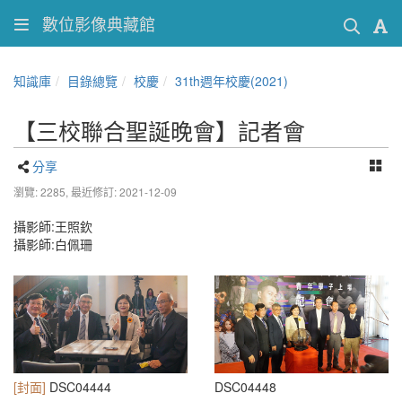
數位影像典藏館
知識庫
目錄總覽
校慶
31th週年校慶(2021)
【三校聯合聖誕晚會】記者會
分享
瀏覽: 2285,
最近修訂: 2021-12-09
攝影師:王照欽
攝影師:白佩珊
[封面]
DSC04444
DSC04448