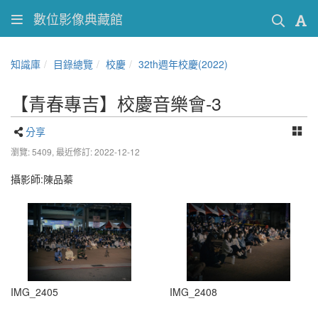
數位影像典藏館
知識庫
目錄總覽
校慶
32th週年校慶(2022)
【青春專吉】校慶音樂會-3
分享
瀏覽: 5409,
最近修訂: 2022-12-12
攝影師:陳品蓁
IMG_2405
IMG_2408