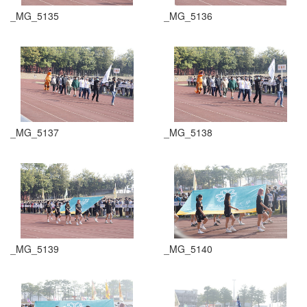
_MG_5135
_MG_5136
_MG_5137
_MG_5138
_MG_5139
_MG_5140