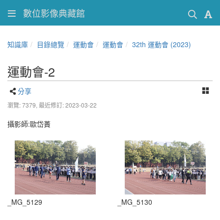
數位影像典藏館
知識庫
目錄總覽
運動會
運動會
32th 運動會 (2023)
運動會-2
分享
瀏覽: 7379,
最近修訂: 2023-03-22
攝影師:歐岱蕢
_MG_5129
_MG_5130