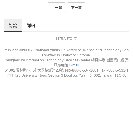
上一篇
下一篇
討論
詳細
目前沒有討論
YunTech ©2020>> National Yunlin University of Science and Technology Bes
t Viewed in Firefox or Chrome.
Designed by Information Technology Services Center 網頁維護.圖書資訊處 資
訊應用組
E-mail
64002 雲林縣斗六市大學路3段123號 Tel:+866-5-534-2601 Fax:+866-5-532-1
719 123 University Road Section 3 Douliou. Yunlin 64002. Taiwan. R.O.C.