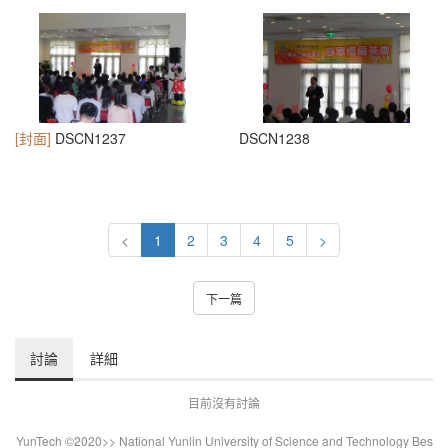
[封面]
DSCN1237
DSCN1238
<
1
2
3
4
5
>
下一篇
討論
詳細
目前沒有討論
YunTech ©2020>> National Yunlin University of Science and Technology Bes