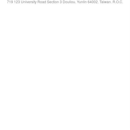
719 123 University Road Section 3 Douliou. Yunlin 64002. Taiwan. R.O.C.