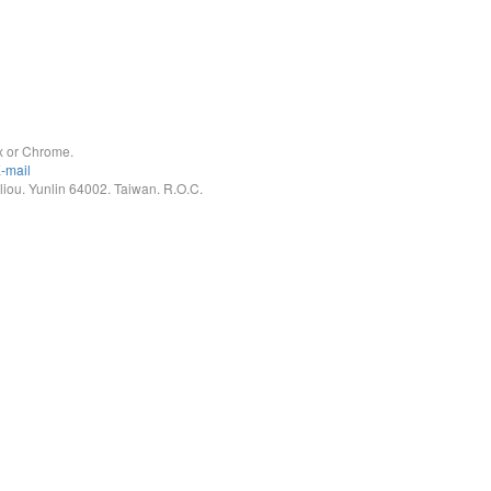
x or Chrome.
-mail
. Yunlin 64002. Taiwan. R.O.C.