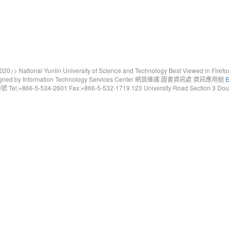
20>> National Yunlin University of Science and Technology Best Viewed in Firefo
gned by Information Technology Services Center 網頁維護.圖書資訊處 資訊應用組
E
6-5-534-2601 Fax:+866-5-532-1719 123 University Road Section 3 Douliou