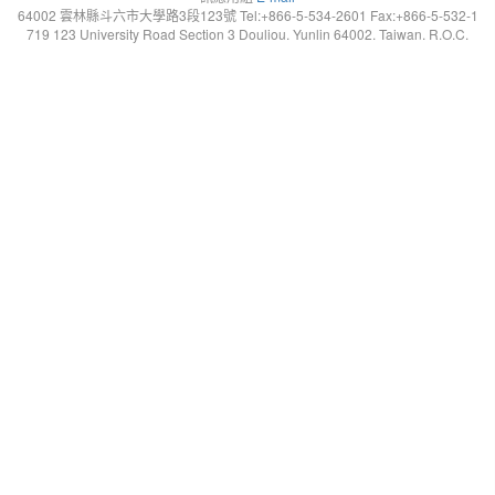
64002 雲林縣斗六市大學路3段123號 Tel:+866-5-534-2601 Fax:+866-5-532-1
719 123 University Road Section 3 Douliou. Yunlin 64002. Taiwan. R.O.C.