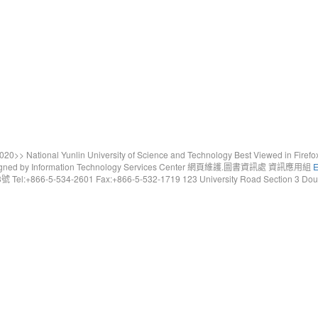
20>> National Yunlin University of Science and Technology Best Viewed in Firefo
gned by Information Technology Services Center 網頁維護.圖書資訊處 資訊應用組
E
6-5-534-2601 Fax:+866-5-532-1719 123 University Road Section 3 Douliou