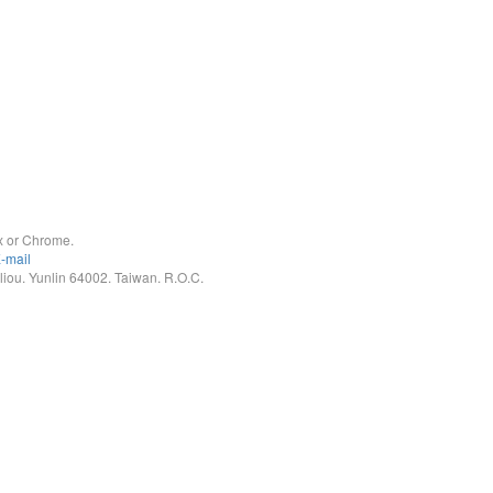
x or Chrome.
-mail
. Yunlin 64002. Taiwan. R.O.C.