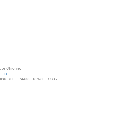
x or Chrome.
-mail
. Yunlin 64002. Taiwan. R.O.C.