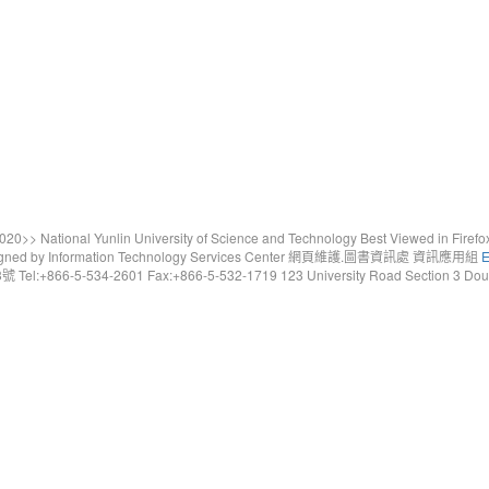
20>> National Yunlin University of Science and Technology Best Viewed in Firefo
gned by Information Technology Services Center 網頁維護.圖書資訊處 資訊應用組
E
6-5-534-2601 Fax:+866-5-532-1719 123 University Road Section 3 Douliou