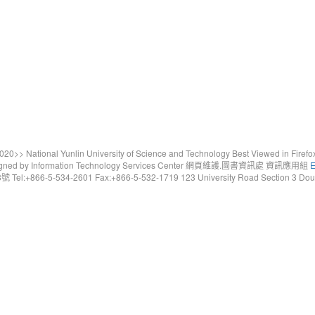
20>> National Yunlin University of Science and Technology Best Viewed in Firefo
gned by Information Technology Services Center 網頁維護.圖書資訊處 資訊應用組
E
6-5-534-2601 Fax:+866-5-532-1719 123 University Road Section 3 Douliou