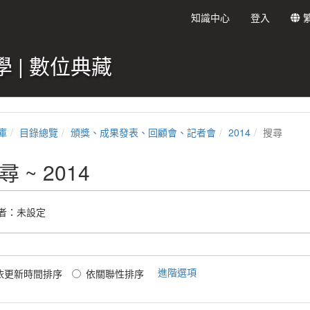
知識中心
登入
 | 數位典藏
庫
目錄總覽
頒獎、成果發表、回顧會、記者會
2014
搜尋
尋 ~ 2014
者：未設定
進階選項
依更新時間排序
依關聯性排序