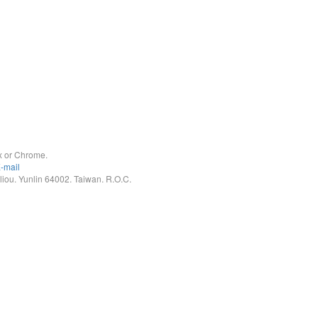
x or Chrome.
-mail
. Yunlin 64002. Taiwan. R.O.C.