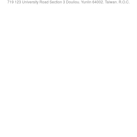
719 123 University Road Section 3 Douliou. Yunlin 64002. Taiwan. R.O.C.