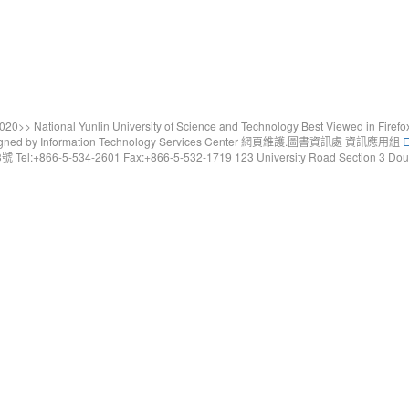
20>> National Yunlin University of Science and Technology Best Viewed in Firefo
gned by Information Technology Services Center 網頁維護.圖書資訊處 資訊應用組
E
6-5-534-2601 Fax:+866-5-532-1719 123 University Road Section 3 Douliou