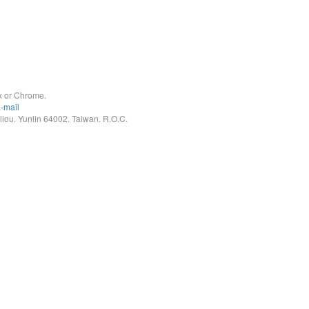
x or Chrome.
-mail
. Yunlin 64002. Taiwan. R.O.C.