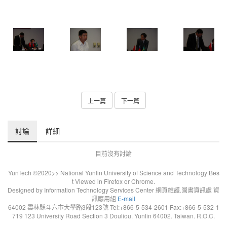
上一篇
下一篇
討論
詳細
目前沒有討論
YunTech ©2020>> National Yunlin University of Science and Technology Bes
t Viewed in Firefox or Chrome.
Designed by Information Technology Services Center 網頁維護.圖書資訊處 資
訊應用組
E-mail
64002 雲林縣斗六市大學路3段123號 Tel:+866-5-534-2601 Fax:+866-5-532-1
719 123 University Road Section 3 Douliou. Yunlin 64002. Taiwan. R.O.C.