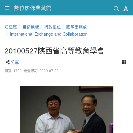
數位影像典藏館
知識庫
目錄總覽
行政單位
國際事務處
International Exchange and Collaboration
20100527陝西省高等教育學會
分享
瀏覽: 1790,
最近修訂: 2020-07-22