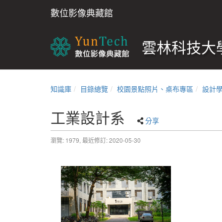
數位影像典藏館
雲林科技大學
知識庫
目錄總覽
校園景點照片、桌布專區
設計
工業設計系
分享
瀏覽: 1979,
最近修訂: 2020-05-30