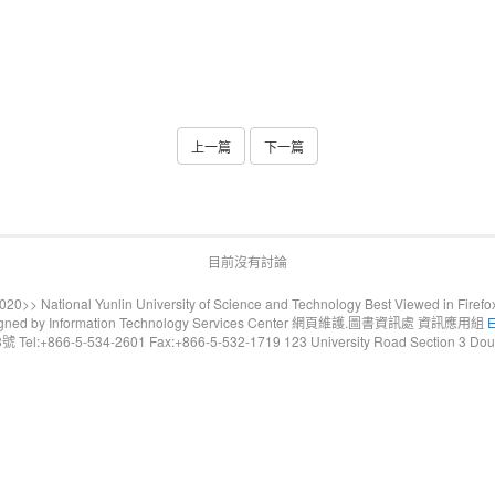
上一篇
下一篇
目前沒有討論
20>> National Yunlin University of Science and Technology Best Viewed in Firefo
gned by Information Technology Services Center 網頁維護.圖書資訊處 資訊應用組
E
6-5-534-2601 Fax:+866-5-532-1719 123 University Road Section 3 Douliou