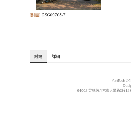
[封面]
DSC09765-7
討論
詳細
YunTech ©20
Desi
64002 雲林縣斗六市大學路3段123號 Tel:+86