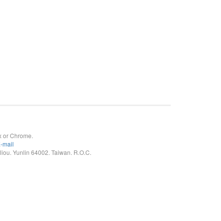
x or Chrome.
-mail
. Yunlin 64002. Taiwan. R.O.C.