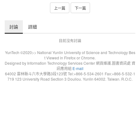
上一篇
下一篇
討論
詳細
目前沒有討論
YunTech ©2020>> National Yunlin University of Science and Technology Bes
t Viewed in Firefox or Chrome.
Designed by Information Technology Services Center 網頁維護.圖書資訊處 資
訊應用組
E-mail
64002 雲林縣斗六市大學路3段123號 Tel:+866-5-534-2601 Fax:+866-5-532-1
719 123 University Road Section 3 Douliou. Yunlin 64002. Taiwan. R.O.C.