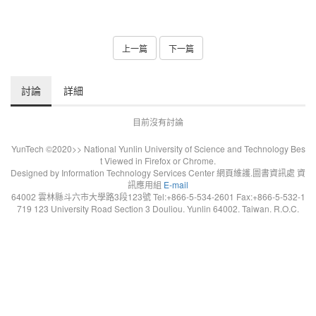
上一篇
下一篇
討論
詳細
目前沒有討論
YunTech ©2020>> National Yunlin University of Science and Technology Bes
t Viewed in Firefox or Chrome.
Designed by Information Technology Services Center 網頁維護.圖書資訊處 資
訊應用組
E-mail
64002 雲林縣斗六市大學路3段123號 Tel:+866-5-534-2601 Fax:+866-5-532-1
719 123 University Road Section 3 Douliou. Yunlin 64002. Taiwan. R.O.C.