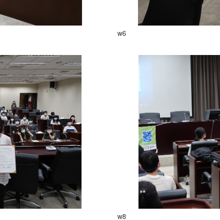
w6
w8