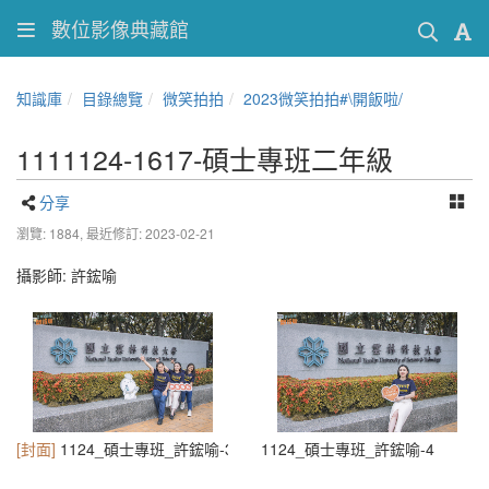
數位影像典藏館
知識庫
目錄總覽
微笑拍拍
2023微笑拍拍#\開飯啦/
1111124-1617-碩士專班二年級
分享
瀏覽: 1884,
最近修訂: 2023-02-21
攝影師:
許鋐喻
[封面]
1124_碩士專班_許鋐喻-3
1124_碩士專班_許鋐喻-4