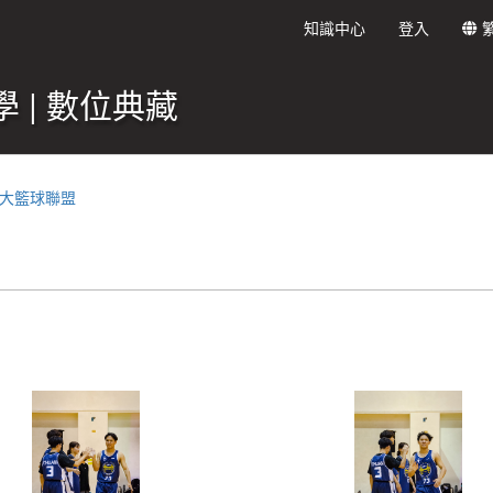
知識中心
登入
 | 數位典藏
雲科大籃球聯盟