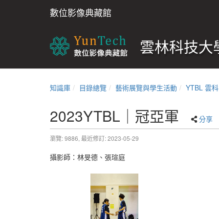
數位影像典藏館
雲林科技大學
知識庫
目錄總覽
藝術展覽與學生活動
YTBL 
2023YTBL｜冠亞軍
分享
瀏覽: 9886,
最近修訂: 2023-05-29
攝影師：林旻德、張瑄庭