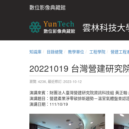
數位影像典藏館
雲林科技大學
知識庫
目錄總覽
教學單位
工程學院
營建工程
20221019 台灣營建研
瀏覽: 4236,
最近修訂: 2023-10-12
演講來賓：財團法人臺灣營建研究院資訊科技組 黃正翰 
演講題目：營建產業淨零碳排新趨勢－溫室氣體盤查認
演講日期：111/10/19