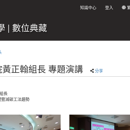
知識中心
登入
 | 數位典藏
系
究院黃正翰組長 專題演講
分享
組長
證暨減碳工法趨勢