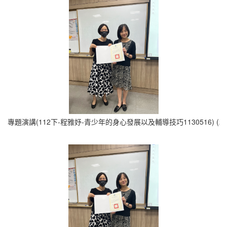
專題演講(112下-程雅妤-青少年的身心發展以及輔導技巧1130516) (2)