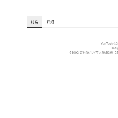
討論
詳細
YunTech ©20
Desi
64002 雲林縣斗六市大學路3段123號 Tel:+86