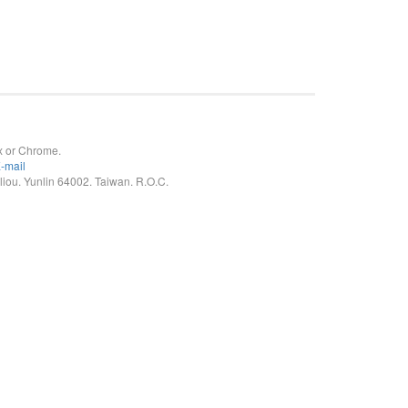
x or Chrome.
-mail
. Yunlin 64002. Taiwan. R.O.C.