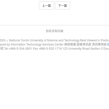
上一篇
下一篇
目前沒有討論
20>> National Yunlin University of Science and Technology Best Viewed in Firefo
gned by Information Technology Services Center 網頁維護.圖書資訊處 資訊應用組
E
6-5-534-2601 Fax:+866-5-532-1719 123 University Road Section 3 Douliou