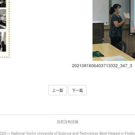
2021081606403713332_347_3
上一篇
下一篇
目前沒有討論
20>> National Yunlin University of Science and Technology Best Viewed in Firefo