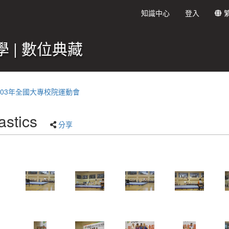
知識中心
登入
 | 數位典藏
103年全國大專校院運動會
stics
分享