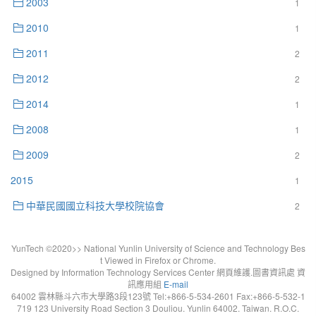
2003
1
2010
1
2011
2
2012
2
2014
1
2008
1
2009
2
2015
1
中華民國國立科技大學校院協會
2
YunTech ©2020>> National Yunlin University of Science and Technology Bes
t Viewed in Firefox or Chrome.
Designed by Information Technology Services Center 網頁維護.圖書資訊處 資
訊應用組
E-mail
64002 雲林縣斗六市大學路3段123號 Tel:+866-5-534-2601 Fax:+866-5-532-1
719 123 University Road Section 3 Douliou. Yunlin 64002. Taiwan. R.O.C.