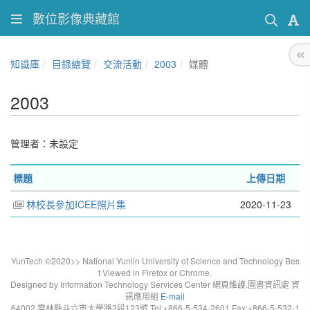
數位影像典藏館
知識庫
目錄總覽
交流活動
2003
媒體
2003
管理者：未設定
標題
上傳日期
林校長參加ICEE照片集
2020-11-23
YunTech ©2020>> National Yunlin University of Science and Technology Bes
t Viewed in Firefox or Chrome.
Designed by Information Technology Services Center 網頁維護.圖書資訊處 資
訊應用組
E-mail
64002 雲林縣斗六市大學路3段123號 Tel:+866-5-534-2601 Fax:+866-5-532-1